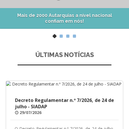
GESComunicação
Isenção de IVA
Mais de 2000 Autarquias a nível nacional
GESContPública
confiam em nós!
Submeter SAFT
GESDenúncia
GESDocumental
GESElevador
ÚLTIMAS NOTÍCIAS
GESEscola
GESEstatística
GESFaturação
GESFeira
Decreto Regulamentar n.º 7/2026, de 24 de
julho - SIADAP
GESInventário
29/07/2026
GESLicenciamento
O Decreto Regulamentar n.º 7/2026, de 24 de julho,