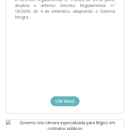
GESMarcação
atualiza o anterior Decreto Regulamentar n.º
18/2009, de 4 de setembro, adaptando o Sistema
GESSocial
Integra...
GESSNC-AP
GESSNC-AP Reg. Completo
GESPopulação
GESProcesso
GESRecrutamento
GESSIADAP III
GESToponímia
LER MAIS
GESVencimento
GESViaturasAbandonadas
Portal da Freguesia