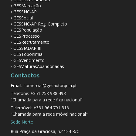
GESMarcação
GESSNC-AP
GESSocial
GESSNC-AP Reg. Completo
GESPopulação
GESProcesso
GESRecrutamento
GESSIADAP III
GESToponímia
GESVencimento
GESViaturasAbandonadas
Contactos
Email: comercial@gesautarquia.pt
Telefone: +351 258 938 493
"Chamada para a rede fixa nacional"
Telemóvel: +351 964 791 516
"Chamada para a rede móvel nacional"
Sede Norte
Rua Praça da Graciosa, n.º 124 R/C