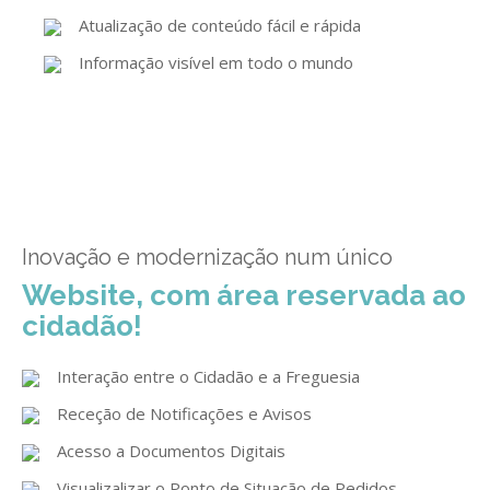
GESMarcação
Atualização de conteúdo fácil e rápida
GESSocial
Informação visível em todo o mundo
GESSNC-AP
GESSNC-AP Reg. Completo
GESPopulação
GESProcesso
Inovação e modernização num único
GESRecrutamento
Website, com área reservada ao
GESSIADAP III
cidadão!
GESToponímia
Interação entre o Cidadão e a Freguesia
GESVencimento
Receção de Notificações e Avisos
GESViaturasAbandonadas
Acesso a Documentos Digitais
Portal da Freguesia
Visualizalizar o Ponto de Situação de Pedidos