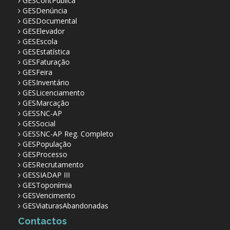
GESContPública
GESDenúncia
GESDocumental
GESElevador
GESEscola
GESEstatística
GESFaturação
GESFeira
GESInventário
GESLicenciamento
GESMarcação
GESSNC-AP
GESSocial
GESSNC-AP Reg. Completo
GESPopulação
GESProcesso
GESRecrutamento
GESSIADAP III
GESToponímia
GESVencimento
GESViaturasAbandonadas
Contactos