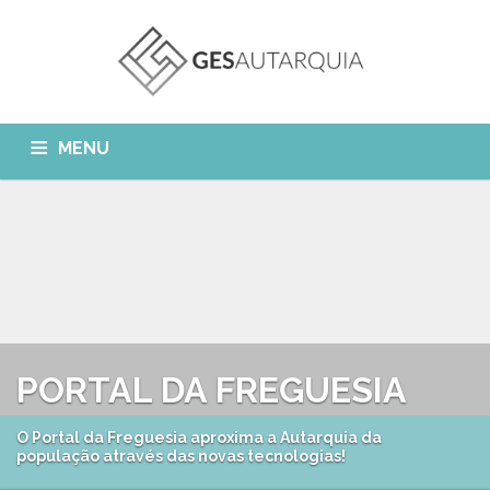
MENU
GESAUTARQUIA
INÍCIO
NOTÍCIAS
Quem Somos?
MÓDULOS
O que fazemos?
FAQ
APP GESAutarquia
Formações
CLIENTES
CONTACTOS
PORTAL DA FREGUESIA
GESÁgua
Configurar Email
GESCanídeo
O Portal da Freguesia aproxima a Autarquia da
Custo da Chamada
população através das novas tecnologias!
GESCemitério
Eliminar Conta