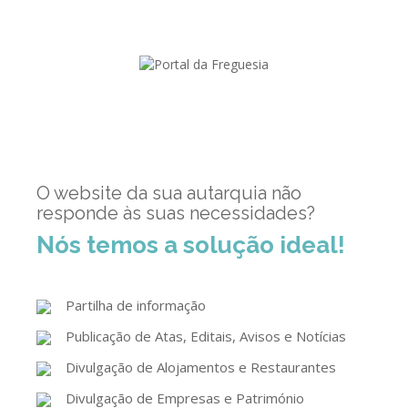
GESComunicação
Isenção de IVA
GESContPública
Submeter SAFT
GESDenúncia
GESDocumental
GESElevador
O website da sua autarquia não
GESEscola
responde às suas necessidades?
GESEstatística
Nós temos a solução ideal!
GESFaturação
GESFeira
Partilha de informação
Publicação de Atas, Editais, Avisos e Notícias
GESInventário
Divulgação de Alojamentos e Restaurantes
GESLicenciamento
Divulgação de Empresas e Património