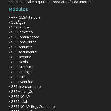
qualquer local e a qualquer hora através da Internet.
Módulos
APP GESAutarquia
GESÁgua
GESCanídeo
GESCemitério
GESComunicação
GESContPública
GESDenúncia
GESDocumental
GESElevador
GESEscola
GESEstatística
GESFaturação
GESFeira
GESInventário
GESLicenciamento
GESMarcação
GESSNC-AP
GESSocial
GESSNC-AP Reg. Completo