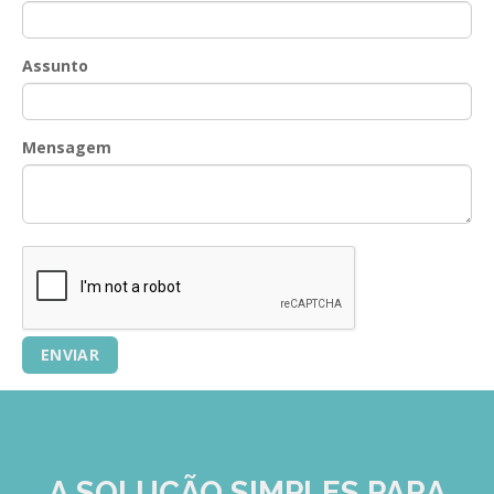
GESMarcação
GESSocial
Assunto
GESSNC-AP
GESSNC-AP Reg. Completo
Mensagem
GESPopulação
GESProcesso
GESRecrutamento
GESSIADAP III
GESToponímia
GESVencimento
GESViaturasAbandonadas
Portal da Freguesia
A SOLUÇÃO
SIMPLES
PARA