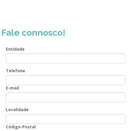
GESComunicação
Isenção de IVA
GESContPública
Submeter SAFT
GESDenúncia
Fale connosco!
GESDocumental
Entidade
GESElevador
GESEscola
Telefone
GESEstatística
GESFaturação
E-mail
GESFeira
GESInventário
Localidade
GESLicenciamento
Código-Postal