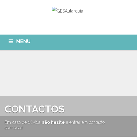
MENU
GESAUTARQUIA
INÍCIO
NOTÍCIAS
Quem Somos?
MÓDULOS
O que fazemos?
FAQ
APP GESAutarquia
Formações
CLIENTES
CONTACTOS
CONTACTOS
GESÁgua
Configurar Email
GESCanídeo
Em caso de dúvida
não hesite
a entrar em contacto
Custo da Chamada
connosco!
GESCemitério
Eliminar Conta