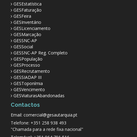
GESEstatística
GESFaturação
GESFeira
GESInventário
GESLicenciamento
GESMarcação
GESSNC-AP
GESSocial
GESSNC-AP Reg. Completo
GESPopulação
GESProcesso
GESRecrutamento
GESSIADAP III
GESToponímia
GESVencimento
GESViaturasAbandonadas
Contactos
Email: comercial@gesautarquia.pt
Telefone: +351 258 938 493
"Chamada para a rede fixa nacional"