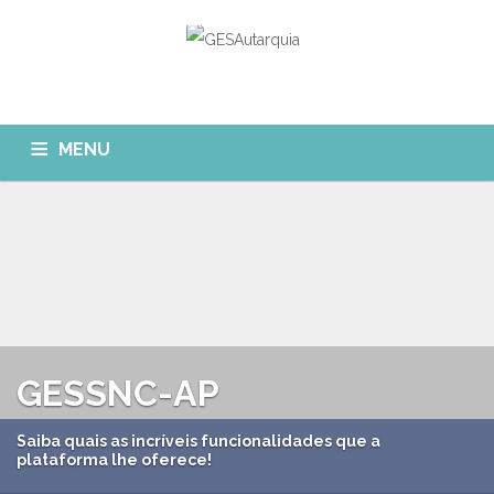
MENU
GESAUTARQUIA
INÍCIO
NOTÍCIAS
Quem Somos?
MÓDULOS
O que fazemos?
FAQ
APP GESAutarquia
Formações
CLIENTES
CONTACTOS
GESSNC-AP
GESÁgua
Configurar Email
GESCanídeo
Saiba quais as incríveis funcionalidades que a
Custo da Chamada
plataforma lhe oferece!
GESCemitério
Eliminar Conta