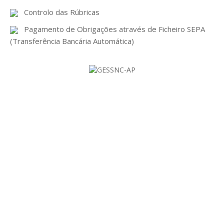
GESMarcação
Controlo das Rúbricas
GESSocial
Pagamento de Obrigações através de Ficheiro SEPA
(Transferência Bancária Automática)
GESSNC-AP
GESSNC-AP Reg. Completo
GESPopulação
GESProcesso
GESRecrutamento
GESSIADAP III
GESToponímia
GESVencimento
PARA UMA JUNTA DE
GESViaturasAbandonadas
FREGUESIA MODERNA
Portal da Freguesia