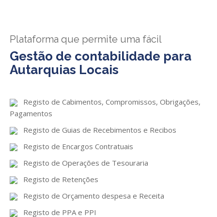
GESComunicação
Isenção de IVA
GESContPública
Submeter SAFT
Plataforma que permite uma fácil
GESDenúncia
Gestão de contabilidade para
Autarquias Locais
GESDocumental
GESElevador
Registo de Cabimentos, Compromissos, Obrigações,
GESEscola
Pagamentos
GESEstatística
Registo de Guias de Recebimentos e Recibos
GESFaturação
Registo de Encargos Contratuais
GESFeira
Registo de Operações de Tesouraria
Registo de Retenções
GESInventário
Registo de Orçamento despesa e Receita
GESLicenciamento
Registo de PPA e PPI