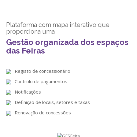
GESComunicação
Isenção de IVA
GESContPública
Submeter SAFT
Plataforma com mapa interativo que
proporciona uma
GESDenúncia
Gestão organizada dos espaços
GESDocumental
das Feiras
GESElevador
GESEscola
Registo de concessionário
GESEstatística
Controlo de pagamentos
GESFaturação
Notificações
Definição de locais, setores e taxas
GESFeira
Renovação de concessões
GESInventário
GESLicenciamento