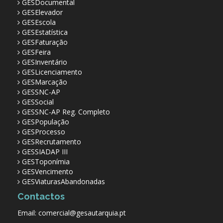
GESDocumental
GESElevador
GESEscola
GESEstatística
GESFaturação
GESFeira
GESInventário
GESLicenciamento
GESMarcação
GESSNC-AP
GESSocial
GESSNC-AP Reg. Completo
GESPopulação
GESProcesso
GESRecrutamento
GESSIADAP III
GESToponímia
GESVencimento
GESViaturasAbandonadas
Contactos
Email: comercial@gesautarquia.pt