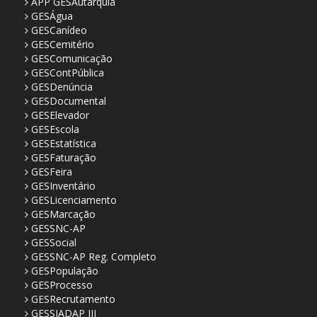
APP GESAutarquia
GESÁgua
GESCanídeo
GESCemitério
GESComunicação
GESContPública
GESDenúncia
GESDocumental
GESElevador
GESEscola
GESEstatística
GESFaturação
GESFeira
GESInventário
GESLicenciamento
GESMarcação
GESSNC-AP
GESSocial
GESSNC-AP Reg. Completo
GESPopulação
GESProcesso
GESRecrutamento
GESSIADAP III