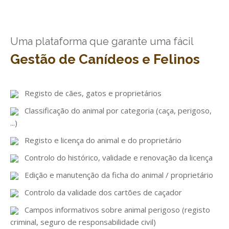
GESComunicação
Isenção de IVA
GESContPública
Submeter SAFT
Uma plataforma que garante uma fácil
GESDenúncia
Gestão de Canídeos e Felinos
GESDocumental
GESElevador
Registo de cães, gatos e proprietários
Classificação do animal por categoria (caça, perigoso,
GESEscola
...)
GESEstatística
Registo e licença do animal e do proprietário
GESFaturação
Controlo do histórico, validade e renovação da licença
GESFeira
Edição e manutenção da ficha do animal / proprietário
GESInventário
Controlo da validade dos cartões de caçador
Campos informativos sobre animal perigoso (registo
GESLicenciamento
criminal, seguro de responsabilidade civil)