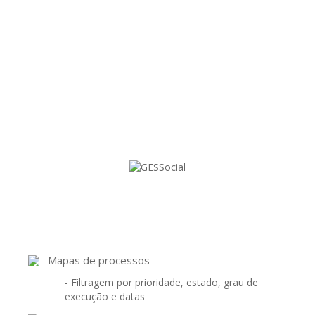
O Módulo que lhe permite gerir todos os
processos e tarefas!
Mapas de processos
- Filtragem por prioridade, estado, grau de
execução e datas