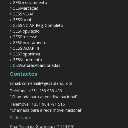
GESLicenciamento
GESMarcação
GESSNC-AP
GESSocial
GESSNC-AP Reg. Completo
GESPopulação
GESProcesso
GESRecrutamento
GESSIADAP III
GESToponímia
GESVencimento
GESViaturasAbandonadas
Contactos
Email: comercial@gesautarquia.pt
Telefone: +351 258 938 493
"Chamada para a rede fixa nacional"
Telemóvel: +351 964 791 516
"Chamada para a rede móvel nacional"
Sede Norte
Rua Praça da Graciosa, n.º 124 R/C