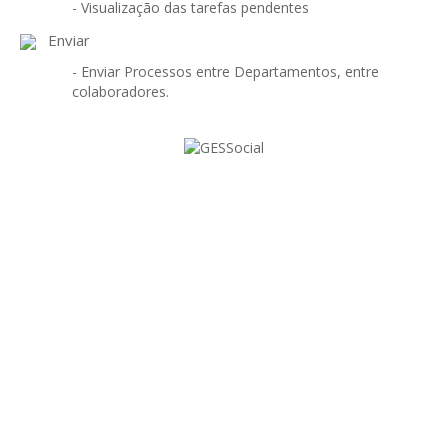
GESMarcação
- Visualização das tarefas pendentes
Enviar
GESSocial
- Enviar Processos entre Departamentos, entre
GESSNC-AP
colaboradores.
GESSNC-AP Reg. Completo
GESPopulação
GESProcesso
GESRecrutamento
GESSIADAP III
GESToponímia
GESVencimento
PARA UMA JUNTA DE
GESViaturasAbandonadas
FREGUESIA MODERNA
Portal da Freguesia