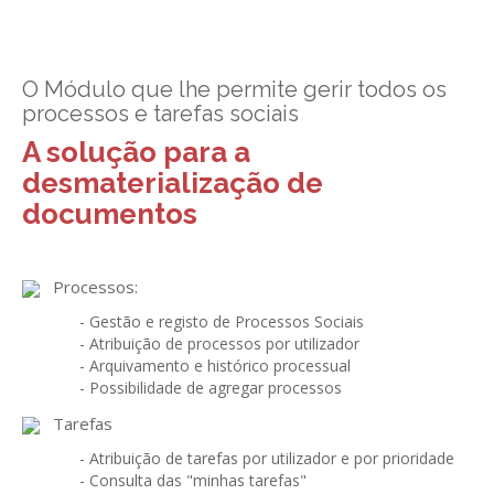
GESComunicação
Isenção de IVA
GESContPública
Submeter SAFT
O Módulo que lhe permite gerir todos os
processos e tarefas sociais
GESDenúncia
A solução para a
GESDocumental
desmaterialização de
GESElevador
documentos
GESEscola
GESEstatística
Processos:
- Gestão e registo de Processos Sociais
GESFaturação
- Atribuição de processos por utilizador
- Arquivamento e histórico processual
GESFeira
- Possibilidade de agregar processos
GESInventário
Tarefas
GESLicenciamento
- Atribuição de tarefas por utilizador e por prioridade
- Consulta das "minhas tarefas"