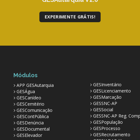
EXPERIMENTE GRÁTIS!
Módulos
GESInventário
APP GESAutarquia
GESLicenciamento
GESÁgua
GESMarcação
GESCanídeo
GESSNC-AP
GESCemitério
GESSocial
GESComunicação
GESSNC-AP Reg. Comp
GESContPública
GESPopulação
GESDenúncia
GESProcesso
GESDocumental
GESRecrutamento
GESElevador