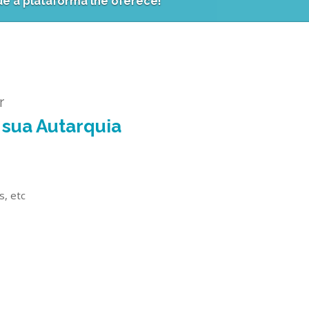
que a plataforma lhe oferece!
r
 sua Autarquia
s, etc