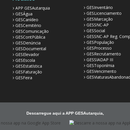
GESInventário
APP GESAutarquia
GESLicenciamento
GESÁgua
GESMarcação
GESCanídeo
GESSNC-AP
GESCemitério
GESSocial
GESComunicação
GESSNC-AP Reg. Comp
GESContPública
GESPopulação
GESDenúncia
GESProcesso
GESDocumental
GESRecrutamento
GESElevador
GESSIADAP III
GESEscola
GESToponímia
GESEstatística
GESVencimento
GESFaturação
GESViaturasAbandona
GESFeira
Descarregue aqui a APP GESAutarquia,