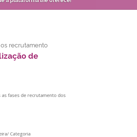
que a plataforma lhe oferece!
 os recrutamento
lização de
s as fases de recrutamento dos
eira/ Categoria