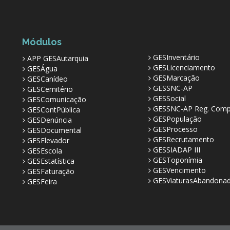
Módulos
GESInventário
APP GESAutarquia
GESLicenciamento
GESÁgua
GESMarcação
GESCanídeo
GESSNC-AP
GESCemitério
GESSocial
GESComunicação
GESSNC-AP Reg. Comp
GESContPública
GESPopulação
GESDenúncia
GESProcesso
GESDocumental
GESRecrutamento
GESElevador
GESSIADAP III
GESEscola
GESToponímia
GESEstatística
GESVencimento
GESFaturação
GESViaturasAbandona
GESFeira