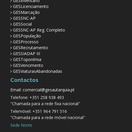
GESInventário
GESLicenciamento
GESMarcação
GESSNC-AP
GESSocial
GESSNC-AP Reg. Completo
GESPopulação
GESProcesso
GESRecrutamento
GESSIADAP III
GESToponímia
GESVencimento
GESViaturasAbandonadas
Contactos
Email: comercial@gesautarquia.pt
Telefone: +351 258 938 493
"Chamada para a rede fixa nacional"
Telemóvel: +351 964 791 516
"Chamada para a rede móvel nacional"
Sede Norte