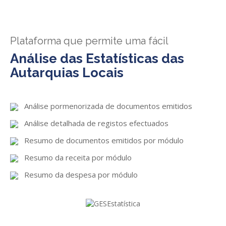
GESComunicação
Isenção de IVA
GESContPública
Submeter SAFT
Plataforma que permite uma fácil
GESDenúncia
Análise das Estatísticas das
Autarquias Locais
GESDocumental
GESElevador
Análise pormenorizada de documentos emitidos
GESEscola
Análise detalhada de registos efectuados
GESEstatística
Resumo de documentos emitidos por módulo
GESFaturação
Resumo da receita por módulo
GESFeira
Resumo da despesa por módulo
GESInventário
GESLicenciamento