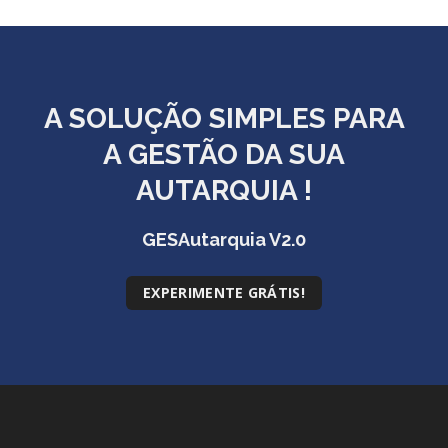
GESMarcação
GESSocial
GESSNC-AP
A SOLUÇÃO
SIMPLES
PARA
GESSNC-AP Reg. Completo
A GESTÃO DA SUA
GESPopulação
AUTARQUIA !
GESProcesso
GESRecrutamento
GESAutarquia V2.0
GESSIADAP III
EXPERIMENTE GRÁTIS!
GESToponímia
GESVencimento
GESViaturasAbandonadas
Portal da Freguesia