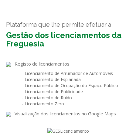
GESComunicação
Isenção de IVA
GESContPública
Submeter SAFT
Plataforma que lhe permite efetuar a
GESDenúncia
Gestão dos licenciamentos da
Freguesia
GESDocumental
GESElevador
Registo de licenciamentos
GESEscola
- Licenciamento de Arrumador de Automóveis
GESEstatística
- Licenciamento de Esplanada
- Licenciamento de Ocupação do Espaço Público
GESFaturação
- Licenciamento de Publicidade
- Licenciamento de Ruído
GESFeira
- Licenciamento Zero
Visualização dos licenciamentos no Google Maps
GESInventário
GESLicenciamento