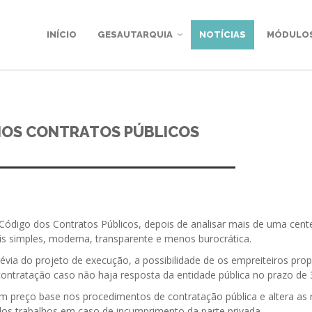
INÍCIO
GESAUTARQUIA
NOTÍCIAS
MÓDULO
OS CONTRATOS PÚBLICOS
Código dos Contratos Públicos, depois de analisar mais de uma cent
ais simples, moderna, transparente e menos burocrática.
prévia do projeto de execução, a possibilidade de os empreiteiros p
ntratação caso não haja resposta da entidade pública no prazo de 3
 um preço base nos procedimentos de contratação pública e altera as
dos trabalhos em caso de incumprimento da parte privada.