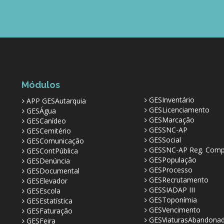
Módulos
GESInventário
APP GESAutarquia
GESLicenciamento
GESÁgua
GESMarcação
GESCanídeo
GESSNC-AP
GESCemitério
GESSocial
GESComunicação
GESSNC-AP Reg. Comp
GESContPública
GESPopulação
GESDenúncia
GESProcesso
GESDocumental
GESRecrutamento
GESElevador
GESSIADAP III
GESEscola
GESToponímia
GESEstatística
GESVencimento
GESFaturação
GESViaturasAbandona
GESFeira