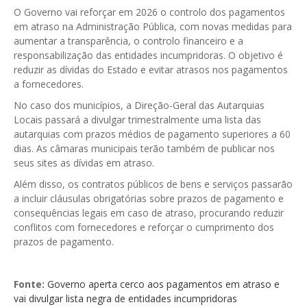
O Governo vai reforçar em 2026 o controlo dos pagamentos
GESComunicação
Isenção de IVA
em atraso na Administração Pública, com novas medidas para
aumentar a transparência, o controlo financeiro e a
GESContPública
Submeter SAFT
responsabilização das entidades incumpridoras. O objetivo é
GESDenúncia
reduzir as dívidas do Estado e evitar atrasos nos pagamentos
a fornecedores.
GESDocumental
No caso dos municípios, a Direção-Geral das Autarquias
Locais passará a divulgar trimestralmente uma lista das
GESElevador
autarquias com prazos médios de pagamento superiores a 60
dias. As câmaras municipais terão também de publicar nos
GESEscola
seus sites as dívidas em atraso.
GESEstatística
Além disso, os contratos públicos de bens e serviços passarão
a incluir cláusulas obrigatórias sobre prazos de pagamento e
GESFaturação
consequências legais em caso de atraso, procurando reduzir
conflitos com fornecedores e reforçar o cumprimento dos
GESFeira
prazos de pagamento.
GESInventário
GESLicenciamento
Fonte:
Governo aperta cerco aos pagamentos em atraso e
vai divulgar lista negra de entidades incumpridoras