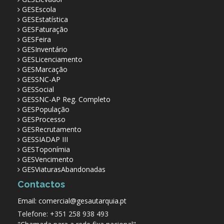
GESEscola
GESEstatística
GESFaturação
GESFeira
GESInventário
GESLicenciamento
GESMarcação
GESSNC-AP
GESSocial
GESSNC-AP Reg. Completo
GESPopulação
GESProcesso
GESRecrutamento
GESSIADAP III
GESToponímia
GESVencimento
GESViaturasAbandonadas
Contactos
Email: comercial@gesautarquia.pt
Telefone: +351 258 938 493