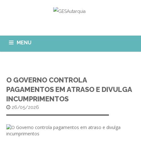
MENU
GESAUTARQUIA
INÍCIO
NOTÍCIAS
Quem Somos?
O GOVERNO CONTROLA
MÓDULOS
PAGAMENTOS EM ATRASO E DIVULGA
O que fazemos?
INCUMPRIMENTOS
FAQ
APP GESAutarquia
Formações
CLIENTES
CONTACTOS
26/05/2026
GESÁgua
Configurar Email
GESCanídeo
Custo da Chamada
GESCemitério
Eliminar Conta