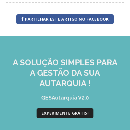
GESMarcação
GESSocial
PARTILHAR ESTE ARTIGO NO FACEBOOK
GESSNC-AP
GESSNC-AP Reg. Completo
GESPopulação
GESProcesso
A SOLUÇÃO
SIMPLES
PARA
GESRecrutamento
A GESTÃO DA SUA
GESSIADAP III
AUTARQUIA !
GESToponímia
GESAutarquia V2.0
GESVencimento
EXPERIMENTE GRÁTIS!
GESViaturasAbandonadas
Portal da Freguesia