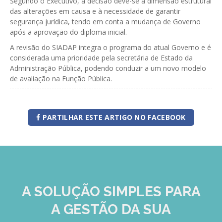
Segundo o Executivo, a decisão deve-se à dimensão estrutural
das alterações em causa e à necessidade de garantir
GESComunicação
Isenção de IVA
segurança jurídica, tendo em conta a mudança de Governo
GESContPública
após a aprovação do diploma inicial.
Submeter SAFT
A revisão do SIADAP integra o programa do atual Governo e é
GESDenúncia
considerada uma prioridade pela secretária de Estado da
Administração Pública, podendo conduzir a um novo modelo
GESDocumental
de avaliação na Função Pública.
GESElevador
GESEscola
PARTILHAR ESTE ARTIGO NO FACEBOOK
GESEstatística
GESFaturação
GESFeira
GESInventário
A SOLUÇÃO
SIMPLES
PARA
GESLicenciamento
A GESTÃO DA SUA