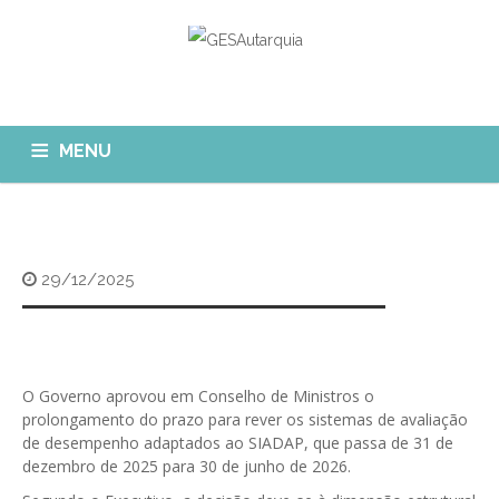
MENU
GESAUTARQUIA
INÍCIO
NOTÍCIAS
Quem Somos?
29/12/2025
MÓDULOS
O que fazemos?
FAQ
APP GESAutarquia
Formações
CLIENTES
CONTACTOS
GESÁgua
O Governo aprovou em Conselho de Ministros o
Configurar Email
prolongamento do prazo para rever os sistemas de avaliação
GESCanídeo
de desempenho adaptados ao SIADAP, que passa de 31 de
Custo da Chamada
dezembro de 2025 para 30 de junho de 2026.
GESCemitério
Eliminar Conta