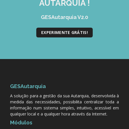
AUTARQUIA !
GESMarcação
GESSocial
GESAutarquia V2.0
GESSNC-AP
EXPERIMENTE GRÁTIS!
GESSNC-AP Reg. Completo
GESPopulação
GESProcesso
GESRecrutamento
GESSIADAP III
GESAutarquia
GESToponímia
A solução para a gestão da sua Autarquia, desenvolvida à
medida das necessidades, possibilita centralizar toda a
GESVencimento
informação num sistema simples, intuitivo, acessível em
GESViaturasAbandonadas
qualquer local e a qualquer hora através da Internet.
Módulos
Portal da Freguesia