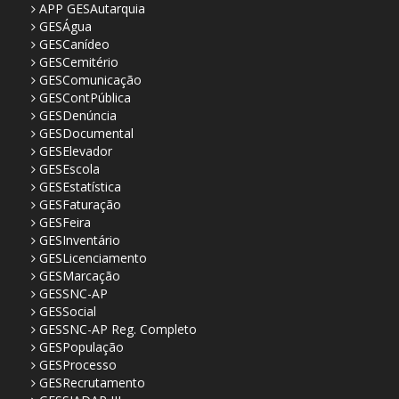
APP GESAutarquia
GESÁgua
GESCanídeo
GESCemitério
GESComunicação
GESContPública
GESDenúncia
GESDocumental
GESElevador
GESEscola
GESEstatística
GESFaturação
GESFeira
GESInventário
GESLicenciamento
GESMarcação
GESSNC-AP
GESSocial
GESSNC-AP Reg. Completo
GESPopulação
GESProcesso
GESRecrutamento