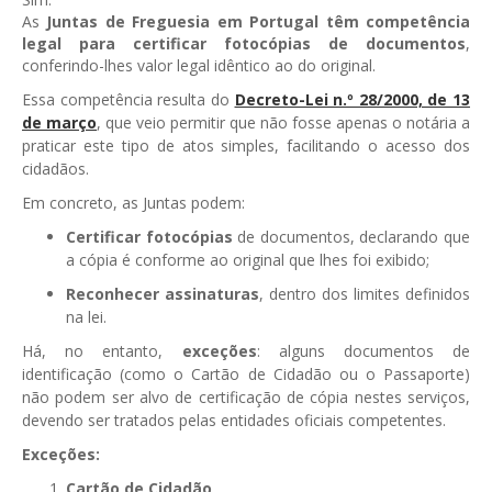
As
Juntas de Freguesia em Portugal têm competência
GESComunicação
Isenção de IVA
legal para certificar fotocópias de documentos
,
conferindo-lhes valor legal idêntico ao do original.
GESContPública
Submeter SAFT
Essa competência resulta do
Decreto-Lei n.º 28/2000, de 13
GESDenúncia
de março
, que veio permitir que não fosse apenas o notária a
praticar este tipo de atos simples, facilitando o acesso dos
GESDocumental
cidadãos.
GESElevador
Em concreto, as Juntas podem:
Certificar fotocópias
de documentos, declarando que
GESEscola
a cópia é conforme ao original que lhes foi exibido;
GESEstatística
Reconhecer assinaturas
, dentro dos limites definidos
na lei.
GESFaturação
Há, no entanto,
exceções
: alguns documentos de
GESFeira
identificação (como o Cartão de Cidadão ou o Passaporte)
não podem ser alvo de certificação de cópia nestes serviços,
GESInventário
devendo ser tratados pelas entidades oficiais competentes.
GESLicenciamento
Exceções:
Cartão de Cidadão