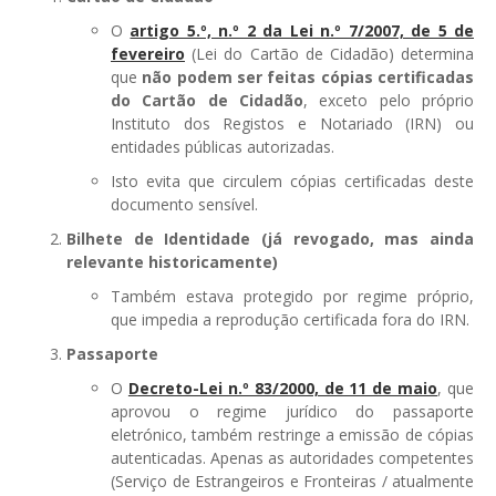
GESMarcação
O
artigo 5.º, n.º 2 da Lei n.º 7/2007, de 5 de
GESSocial
fevereiro
(Lei do Cartão de Cidadão) determina
que
não podem ser feitas cópias certificadas
GESSNC-AP
do Cartão de Cidadão
, exceto pelo próprio
Instituto dos Registos e Notariado (IRN) ou
GESSNC-AP Reg. Completo
entidades públicas autorizadas.
GESPopulação
Isto evita que circulem cópias certificadas deste
documento sensível.
GESProcesso
Bilhete de Identidade (já revogado, mas ainda
relevante historicamente)
GESRecrutamento
Também estava protegido por regime próprio,
GESSIADAP III
que impedia a reprodução certificada fora do IRN.
GESToponímia
Passaporte
O
Decreto-Lei n.º 83/2000, de 11 de maio
, que
GESVencimento
aprovou o regime jurídico do passaporte
eletrónico, também restringe a emissão de cópias
GESViaturasAbandonadas
autenticadas. Apenas as autoridades competentes
Portal da Freguesia
(Serviço de Estrangeiros e Fronteiras / atualmente