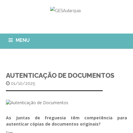
MENU
GESAUTARQUIA
INÍCIO
NOTÍCIAS
Quem Somos?
AUTENTICAÇÃO DE DOCUMENTOS
MÓDULOS
01/10/2025
O que fazemos?
FAQ
APP GESAutarquia
Formações
CLIENTES
CONTACTOS
GESÁgua
Configurar Email
GESCanídeo
As Juntas de Freguesia têm competência para
Custo da Chamada
autenticar cópias de documentos originais?
GESCemitério
Eliminar Conta
Sim.