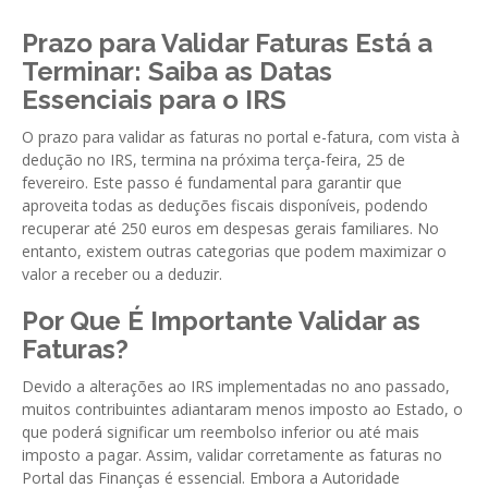
GESComunicação
Prazo para Validar Faturas Está a
Isenção de IVA
Terminar: Saiba as Datas
GESContPública
Submeter SAFT
Essenciais para o IRS
GESDenúncia
O prazo para validar as faturas no portal e-fatura, com vista à
GESDocumental
dedução no IRS, termina na próxima terça-feira, 25 de
fevereiro. Este passo é fundamental para garantir que
GESElevador
aproveita todas as deduções fiscais disponíveis, podendo
recuperar até 250 euros em despesas gerais familiares. No
GESEscola
entanto, existem outras categorias que podem maximizar o
valor a receber ou a deduzir.
GESEstatística
Por Que É Importante Validar as
GESFaturação
Faturas?
GESFeira
Devido a alterações ao IRS implementadas no ano passado,
GESInventário
muitos contribuintes adiantaram menos imposto ao Estado, o
que poderá significar um reembolso inferior ou até mais
GESLicenciamento
imposto a pagar. Assim, validar corretamente as faturas no
Portal das Finanças é essencial. Embora a Autoridade