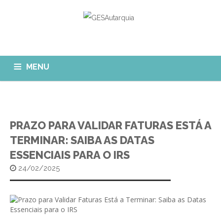
MENU
GESAUTARQUIA
INÍCIO
NOTÍCIAS
Quem Somos?
PRAZO PARA VALIDAR FATURAS ESTÁ A
MÓDULOS
TERMINAR: SAIBA AS DATAS
O que fazemos?
ESSENCIAIS PARA O IRS
FAQ
APP GESAutarquia
Formações
CLIENTES
CONTACTOS
24/02/2025
GESÁgua
Configurar Email
GESCanídeo
Custo da Chamada
GESCemitério
Eliminar Conta