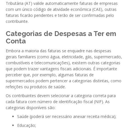
GESMarcação
Tributária (AT) valide automaticamente faturas de empresas
com um único código de atividade económica (CAE), outras
GESSocial
faturas ficarão pendentes e terão de ser confirmadas pelo
contribuinte.
GESSNC-AP
Categorias de Despesas a Ter em
GESSNC-AP Reg. Completo
Conta
GESPopulação
Embora a maioria das faturas se enquadre nas despesas
gerais familiares (como água, eletricidade, gás, supermercado,
GESProcesso
combustíveis e telecomunicações), existem outras categorias
GESRecrutamento
que podem trazer vantagens fiscais adicionais. É importante
perceber que, por exemplo, algumas faturas de
GESSIADAP III
supermercados podem pertencer a categorias distintas, como
refeições ou produtos de saúde.
GESToponímia
Os contribuintes devem selecionar a categoria correta para
GESVencimento
cada fatura com número de identificação fiscal (NIF). As
categorias disponíveis são:
GESViaturasAbandonadas
Saúde (poderá ser necessário anexar receita médica);
Portal da Freguesia
Educação;