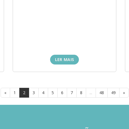
LER MAIS
«
1
2
3
4
5
6
7
8
...
48
49
»