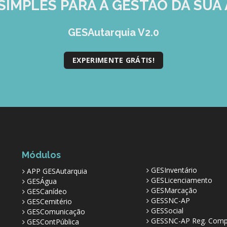
SIMPLES
PARA A GESTÃO DA SUA 
GESAutarquia V2.0
EXPERIMENTE GRÁTIS!
Módulos
GESInventário
APP GESAutarquia
GESLicenciamento
GESÁgua
GESMarcação
GESCanídeo
GESSNC-AP
GESCemitério
GESSocial
GESComunicação
GESSNC-AP Reg. Comp
GESContPública