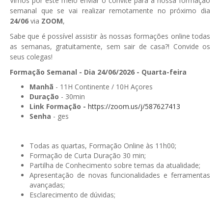
Vimos por este meio enviar o convite para à nossa formação
semanal que se vai realizar remotamente no próximo dia
GESComunicação
Isenção de IVA
24/06
via
ZOOM
,
GESContPública
Sabe que é possível assistir às nossas formações online todas
Submeter SAFT
as semanas, gratuitamente, sem sair de casa?! Convide os
GESDenúncia
seus colegas!
GESDocumental
Formação Semanal - Dia 24/06/2026 - Quarta-feira
Manhã
- 11H Continente / 10H Açores
GESElevador
Duração
- 30min
Link Formação -
https://zoom.us/j/587627413
GESEscola
Senha
- ges
GESEstatística
GESFaturação
Todas as quartas, Formação Online às 11h00;
Formação de Curta Duração 30 min;
GESFeira
Partilha de Conhecimento sobre temas da atualidade;
Apresentação de novas funcionalidades e ferramentas
GESInventário
avançadas;
Esclarecimento de dúvidas;
GESLicenciamento