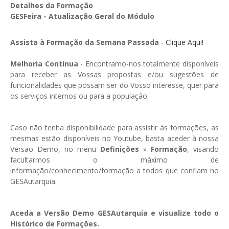
GESMarcação
Detalhes da Formação
GESFeira - Atualização Geral do Módulo
GESSocial
GESSNC-AP
Assista à Formação da Semana Passada
-
Clique Aqui!
GESSNC-AP Reg. Completo
Melhoria Contínua
- Encontramo-nos totalmente disponíveis
para receber as Vossas propostas e/ou sugestões de
GESPopulação
funcionalidades que possam ser do Vosso interesse, quer para
os serviços internos ou para a população.
GESProcesso
GESRecrutamento
Caso não tenha disponibilidade para assistir às formações, as
mesmas estão disponíveis no Youtube, basta aceder à nossa
GESSIADAP III
Versão Demo, no menu
Definições
»
Formação
, visando
facultarmos o máximo de
GESToponímia
informação/conhecimento/formação a todos que confiam no
GESVencimento
GESAutarquia.
GESViaturasAbandonadas
Aceda a Versão Demo GESAutarquia e visualize todo o
Portal da Freguesia
Histórico de Formações.