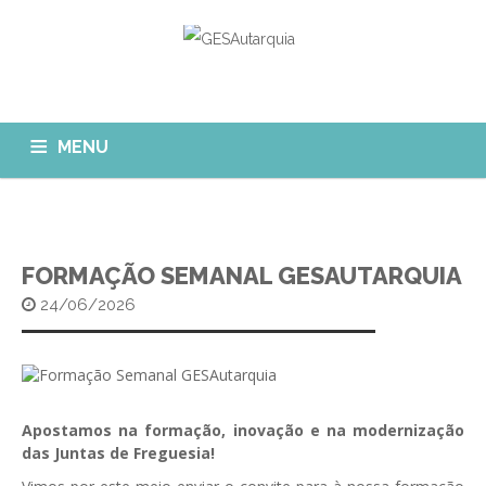
MENU
GESAUTARQUIA
INÍCIO
NOTÍCIAS
Quem Somos?
FORMAÇÃO SEMANAL GESAUTARQUIA
MÓDULOS
24/06/2026
O que fazemos?
FAQ
APP GESAutarquia
Formações
CLIENTES
CONTACTOS
GESÁgua
Configurar Email
GESCanídeo
Apostamos na formação, inovação e na modernização
Custo da Chamada
das Juntas de Freguesia!
GESCemitério
Eliminar Conta