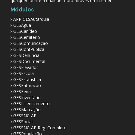
qualquer local e a qualquer hora através da Internet.
Módulos
APP GESAutarquia
GESÁgua
GESCanídeo
GESCemitério
GESComunicação
GESContPública
GESDenúncia
GESDocumental
GESElevador
GESEscola
GESEstatística
GESFaturação
GESFeira
GESInventário
GESLicenciamento
GESMarcação
GESSNC-AP
GESSocial
GESSNC-AP Reg. Completo
GESPopulação