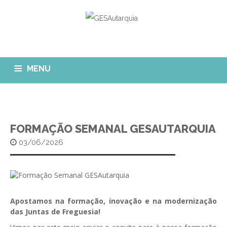
MENU
GESAUTARQUIA
INÍCIO
NOTÍCIAS
Quem Somos?
FORMAÇÃO SEMANAL GESAUTARQUIA
MÓDULOS
03/06/2026
O que fazemos?
FAQ
APP GESAutarquia
Formações
CLIENTES
CONTACTOS
GESÁgua
Configurar Email
GESCanídeo
Apostamos na formação, inovação e na modernização
Custo da Chamada
das Juntas de Freguesia!
GESCemitério
Eliminar Conta