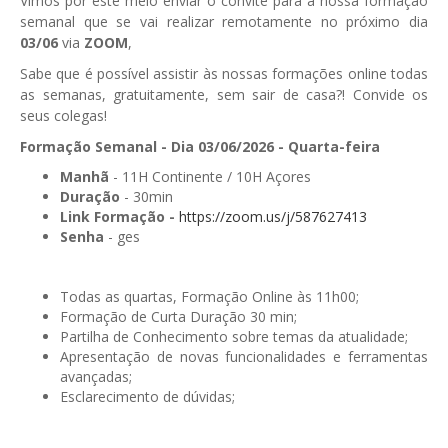
Vimos por este meio enviar o convite para à nossa formação
semanal que se vai realizar remotamente no próximo dia
GESComunicação
Isenção de IVA
03/06
via
ZOOM
,
GESContPública
Sabe que é possível assistir às nossas formações online todas
Submeter SAFT
as semanas, gratuitamente, sem sair de casa?! Convide os
GESDenúncia
seus colegas!
GESDocumental
Formação Semanal - Dia 03/06/2026 - Quarta-feira
Manhã
- 11H Continente / 10H Açores
GESElevador
Duração
- 30min
Link Formação -
https://zoom.us/j/587627413
GESEscola
Senha
- ges
GESEstatística
GESFaturação
Todas as quartas, Formação Online às 11h00;
Formação de Curta Duração 30 min;
GESFeira
Partilha de Conhecimento sobre temas da atualidade;
Apresentação de novas funcionalidades e ferramentas
GESInventário
avançadas;
Esclarecimento de dúvidas;
GESLicenciamento