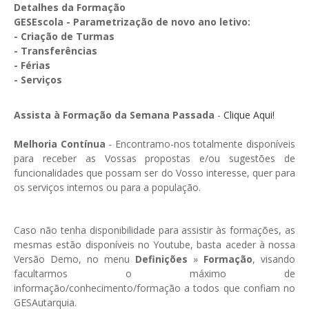
GESMarcação
Detalhes da Formação
GESEscola - Parametrização de novo ano letivo:
GESSocial
- Criação de Turmas
- Transferências
GESSNC-AP
- Férias
- Serviços
GESSNC-AP Reg. Completo
GESPopulação
Assista à Formação da Semana Passada
-
Clique Aqui!
GESProcesso
Melhoria Contínua
- Encontramo-nos totalmente disponíveis
para receber as Vossas propostas e/ou sugestões de
GESRecrutamento
funcionalidades que possam ser do Vosso interesse, quer para
os serviços internos ou para a população.
GESSIADAP III
GESToponímia
Caso não tenha disponibilidade para assistir às formações, as
GESVencimento
mesmas estão disponíveis no Youtube, basta aceder à nossa
Versão Demo, no menu
Definições
»
Formação
, visando
GESViaturasAbandonadas
facultarmos o máximo de
informação/conhecimento/formação a todos que confiam no
Portal da Freguesia
GESAutarquia.