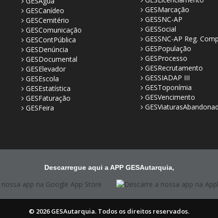
GESÁgua
GESMarcação
GESCanídeo
GESSNC-AP
GESCemitério
GESSocial
GESComunicação
GESSNC-AP Reg. Comp
GESContPública
GESPopulação
GESDenúncia
GESProcesso
GESDocumental
GESRecrutamento
GESElevador
GESSIADAP III
GESEscola
GESToponímia
GESEstatística
GESVencimento
GESFaturação
GESViaturasAbandona
GESFeira
Descarregue aqui a APP GESAutarquia,
© 2026 GESAutarquia. Todos os direitos reservados.