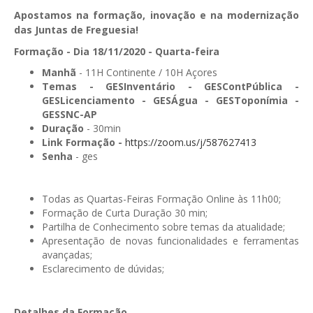
Apostamos na formação, inovação e na modernização
GESComunicação
Isenção de IVA
das Juntas de Freguesia!
GESContPública
Formação - Dia 18/11/2020 - Quarta-feira
Submeter SAFT
GESDenúncia
Manhã
- 11H Continente / 10H Açores
Temas -
GESInventário - GESContPública -
GESDocumental
GESLicenciamento - GESÁgua - GESToponímia -
GESSNC-AP
GESElevador
Duração
- 30min
Link Formação -
https://zoom.us/j/587627413
GESEscola
Senha
- ges
GESEstatística
Todas as Quartas-Feiras Formação Online às 11h00;
GESFaturação
Formação de Curta Duração 30 min;
Partilha de Conhecimento sobre temas da atualidade;
GESFeira
Apresentação de novas funcionalidades e ferramentas
avançadas;
GESInventário
Esclarecimento de dúvidas;
GESLicenciamento
Detalhes da Formação