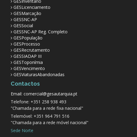
GESInventário
GESLicenciamento
GESMarcação
GESSNC-AP
GESSocial
GESSNC-AP Reg. Completo
GESPopulação
GESProcesso
GESRecrutamento
GESSIADAP III
GESToponímia
GESVencimento
GESViaturasAbandonadas
Contactos
Email: comercial@gesautarquia.pt
Telefone: +351 258 938 493
"Chamada para a rede fixa nacional"
Telemóvel: +351 964 791 516
"Chamada para a rede móvel nacional"
Sede Norte