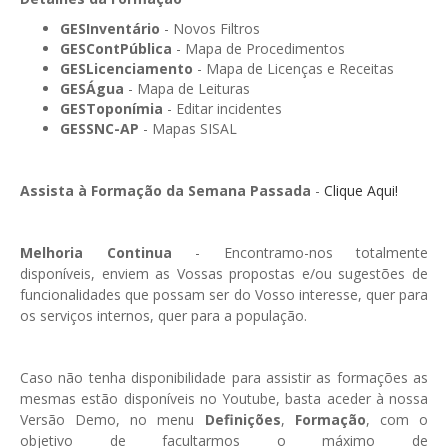
GESMarcação
GESInventário
- Novos Filtros
GESSocial
GESContPública
- Mapa de Procedimentos
GESLicenciamento
- Mapa de Licenças e Receitas
GESSNC-AP
GESÁgua
- Mapa de Leituras
GESToponímia
- Editar incidentes
GESSNC-AP Reg. Completo
GESSNC-AP
- Mapas SISAL
GESPopulação
Assista à Formação da Semana Passada
-
Clique Aqui!
GESProcesso
GESRecrutamento
Melhoria Continua
- Encontramo-nos totalmente
disponíveis, enviem as Vossas propostas e/ou sugestões de
GESSIADAP III
funcionalidades que possam ser do Vosso interesse, quer para
GESToponímia
os serviços internos, quer para a população.
GESVencimento
Caso não tenha disponibilidade para assistir as formações as
GESViaturasAbandonadas
mesmas estão disponíveis no Youtube, basta aceder à nossa
Versão Demo, no menu
Definições
,
Formação
, com o
Portal da Freguesia
objetivo de facultarmos o máximo de