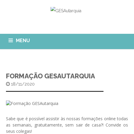
MENU
GESAUTARQUIA
INÍCIO
NOTÍCIAS
Quem Somos?
FORMAÇÃO GESAUTARQUIA
MÓDULOS
18/11/2020
O que fazemos?
FAQ
APP GESAutarquia
Formações
CLIENTES
CONTACTOS
GESÁgua
Configurar Email
GESCanídeo
Sabe que é possível assistir às nossas formações online todas
Custo da Chamada
as semanais, gratuitamente, sem sair de casa?! Convide os
GESCemitério
seus colegas!
Eliminar Conta