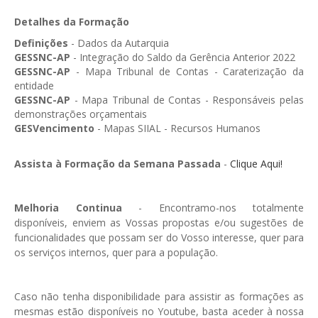
GESMarcação
Detalhes da Formação
GESSocial
Definições
- Dados da Autarquia
GESSNC-AP
- Integração do Saldo da Gerência Anterior 2022
GESSNC-AP
GESSNC-AP
- Mapa Tribunal de Contas - Caraterização da
entidade
GESSNC-AP Reg. Completo
GESSNC-AP
- Mapa Tribunal de Contas - Responsáveis pelas
GESPopulação
demonstrações orçamentais
GESVencimento
- Mapas SIIAL - Recursos Humanos
GESProcesso
Assista à Formação da Semana Passada
-
Clique Aqui!
GESRecrutamento
GESSIADAP III
Melhoria Continua
- Encontramo-nos totalmente
disponíveis, enviem as Vossas propostas e/ou sugestões de
GESToponímia
funcionalidades que possam ser do Vosso interesse, quer para
GESVencimento
os serviços internos, quer para a população.
GESViaturasAbandonadas
Caso não tenha disponibilidade para assistir as formações as
Portal da Freguesia
mesmas estão disponíveis no Youtube, basta aceder à nossa