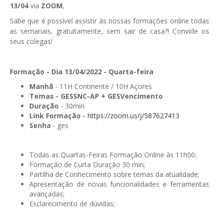
13/04
via
ZOOM
,
GESComunicação
Isenção de IVA
Sabe que é possível assistir às nossas formações online todas
GESContPública
as semanais, gratuitamente, sem sair de casa?! Convide os
Submeter SAFT
seus colegas!
GESDenúncia
GESDocumental
Formação - Dia 13/04/2022 - Quarta-feira
Manhã
- 11H Continente / 10H Açores
GESElevador
Temas -
GESSNC-AP + GESVencimento
Duração
- 30min
GESEscola
Link Formação -
https://zoom.us/j/587627413
Senha
- ges
GESEstatística
GESFaturação
Todas as Quartas-Feiras Formação Online às 11h00;
GESFeira
Formação de Curta Duração 30 min;
Partilha de Conhecimento sobre temas da atualidade;
GESInventário
Apresentação de novas funcionalidades e ferramentas
avançadas;
GESLicenciamento
Esclarecimento de dúvidas;