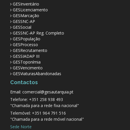
GESInventário
GESLicenciamento
GESMarcação
GESSNC-AP
GESSocial
GESSNC-AP Reg. Completo
GESPopulação
GESProcesso
GESRecrutamento
GESSIADAP III
GESToponímia
GESVencimento
GESViaturasAbandonadas
Contactos
Email: comercial@gesautarquia.pt
Telefone: +351 258 938 493
"Chamada para a rede fixa nacional"
Telemóvel: +351 964 791 516
"Chamada para a rede móvel nacional"
Sede Norte