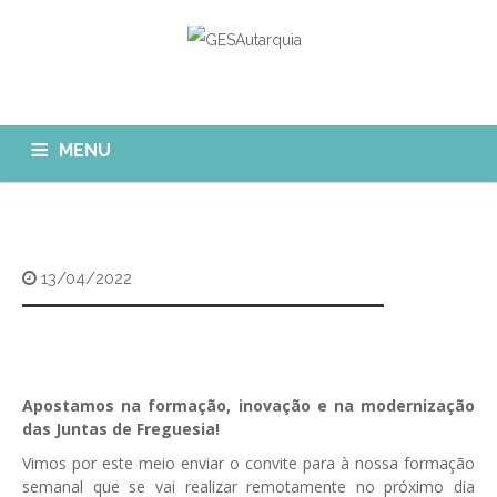
MENU
GESAUTARQUIA
INÍCIO
NOTÍCIAS
Quem Somos?
13/04/2022
MÓDULOS
O que fazemos?
FAQ
APP GESAutarquia
Formações
CLIENTES
CONTACTOS
GESÁgua
Apostamos na formação, inovação e na modernização
Configurar Email
das Juntas de Freguesia!
GESCanídeo
Custo da Chamada
Vimos por este meio enviar o convite para à nossa formação
GESCemitério
semanal que se vai realizar remotamente no próximo dia
Eliminar Conta