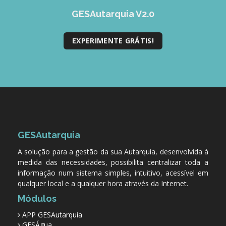
GESMarcação
GESAutarquia V2.0
GESSocial
EXPERIMENTE GRÁTIS!
GESSNC-AP
GESSNC-AP Reg. Completo
GESPopulação
GESProcesso
GESRecrutamento
GESAutarquia
GESSIADAP III
A solução para a gestão da sua Autarquia, desenvolvida à
GESToponímia
medida das necessidades, possibilita centralizar toda a
informação num sistema simples, intuitivo, acessível em
GESVencimento
qualquer local e a qualquer hora através da Internet.
Módulos
GESViaturasAbandonadas
APP GESAutarquia
Portal da Freguesia
GESÁgua