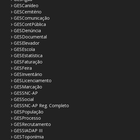
GESCanídeo
GESCemitério
GESComunicação
GESContPública
GESDenúncia
GESDocumental
GESElevador
GESEscola
GESEstatística
GESFaturação
GESFeira
GESInventário
GESLicenciamento
GESMarcação
GESSNC-AP
GESSocial
GESSNC-AP Reg. Completo
GESPopulação
GESProcesso
GESRecrutamento
GESSIADAP III
GESToponímia