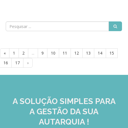
GESComunicação
Isenção de IVA
GESContPública
Submeter SAFT
GESDenúncia
GESDocumental
GESElevador
«
1
2
...
9
10
11
12
13
14
15
GESEscola
16
17
»
GESEstatística
GESFaturação
GESFeira
A SOLUÇÃO
SIMPLES
PARA
GESInventário
A GESTÃO DA SUA
GESLicenciamento
AUTARQUIA !