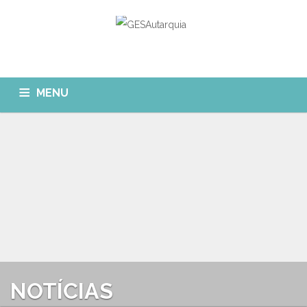
MENU
GESAUTARQUIA
INÍCIO
NOTÍCIAS
Quem Somos?
MÓDULOS
O que fazemos?
FAQ
APP GESAutarquia
Formações
CLIENTES
CONTACTOS
GESÁgua
Configurar Email
GESCanídeo
Custo da Chamada
NOTÍCIAS
GESCemitério
Eliminar Conta