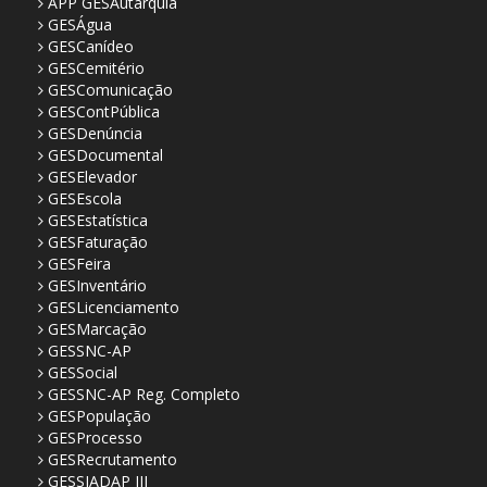
APP GESAutarquia
GESÁgua
GESCanídeo
GESCemitério
GESComunicação
GESContPública
GESDenúncia
GESDocumental
GESElevador
GESEscola
GESEstatística
GESFaturação
GESFeira
GESInventário
GESLicenciamento
GESMarcação
GESSNC-AP
GESSocial
GESSNC-AP Reg. Completo
GESPopulação
GESProcesso
GESRecrutamento
GESSIADAP III