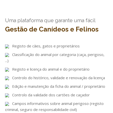
GESComunicação
Isenção de IVA
GESContPública
Submeter SAFT
Uma plataforma que garante uma fácil
GESDenúncia
Gestão de Canídeos e Felinos
GESDocumental
GESElevador
Registo de cães, gatos e proprietários
Classificação do animal por categoria (caça, perigoso,
GESEscola
...)
GESEstatística
Registo e licença do animal e do proprietário
GESFaturação
Controlo do histórico, validade e renovação da licença
GESFeira
Edição e manutenção da ficha do animal / proprietário
GESInventário
Controlo da validade dos cartões de caçador
Campos informativos sobre animal perigoso (registo
GESLicenciamento
criminal, seguro de responsabilidade civil)