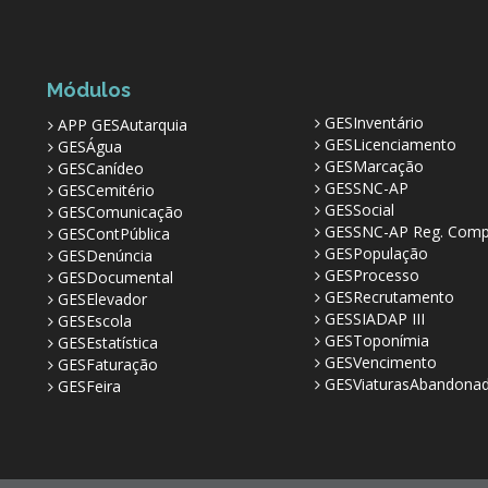
Módulos
GESInventário
APP GESAutarquia
GESLicenciamento
GESÁgua
GESMarcação
GESCanídeo
GESSNC-AP
GESCemitério
GESSocial
GESComunicação
GESSNC-AP Reg. Comp
GESContPública
GESPopulação
GESDenúncia
GESProcesso
GESDocumental
GESRecrutamento
GESElevador
GESSIADAP III
GESEscola
GESToponímia
GESEstatística
GESVencimento
GESFaturação
GESViaturasAbandona
GESFeira