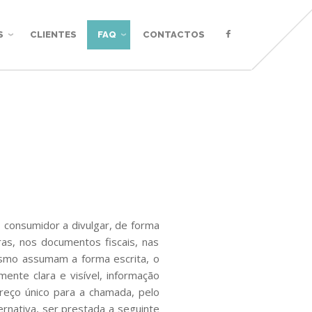
S
CLIENTES
FAQ
CONTACTOS
o consumidor a divulgar, de forma
uras, nos documentos fiscais, nas
smo assumam a forma escrita, o
ente clara e visível, informação
reço único para a chamada, pelo
rnativa, ser prestada a seguinte