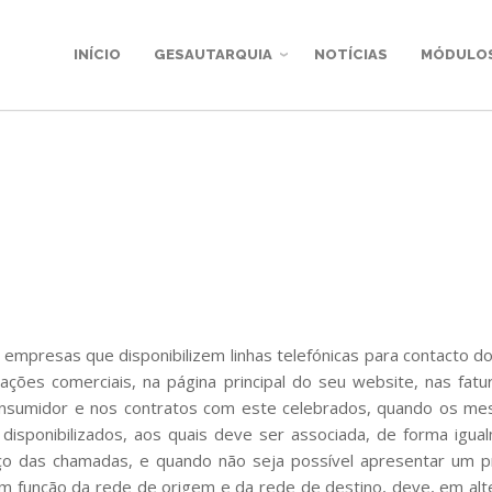
INÍCIO
GESAUTARQUIA
NOTÍCIAS
MÓDULO
 empresas que disponibilizem linhas telefónicas para contacto d
cações comerciais, na página principal do seu website, nas fat
onsumidor e nos contratos com este celebrados, quando os me
ADA
isponibilizados, aos quais deve ser associada, de forma igualm
eço das chamadas, e quando não seja possível apresentar um p
m função da rede de origem e da rede de destino, deve, em alte