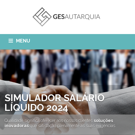
MENU
GESAUTARQUIA
INÍCIO
NOTÍCIAS
Quem Somos?
MÓDULOS
O que fazemos?
FAQ
APP GESAutarquia
SIMULADOR SALÁRIO
Formações
CLIENTES
CONTACTOS
LÍQUIDO 2024
GESÁgua
Configurar Email
GESCanídeo
Qualidade significa oferecer aos nossos clientes
soluções
Custo da Chamada
inovadoras
que satisfação plenamente as suas exigências.
GESCemitério
Eliminar Conta