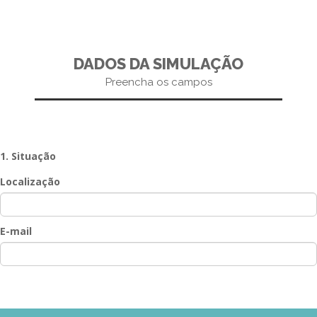
GESComunicação
Isenção de IVA
GESContPública
Submeter SAFT
DADOS DA SIMULAÇÃO
GESDenúncia
Preencha os campos
GESDocumental
GESElevador
GESEscola
1. Situação
Localização
GESEstatística
GESFaturação
E-mail
GESFeira
GESInventário
GESLicenciamento