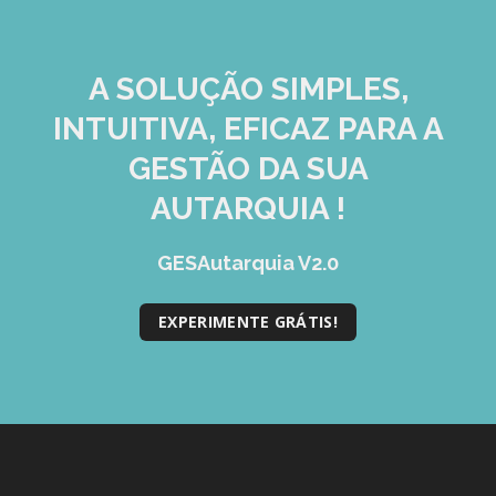
GESMarcação
GESSocial
A SOLUÇÃO
SIMPLES,
GESSNC-AP
INTUITIVA, EFICAZ
PARA A
GESSNC-AP Reg. Completo
GESTÃO DA SUA
GESPopulação
AUTARQUIA !
GESProcesso
GESAutarquia V2.0
GESRecrutamento
GESSIADAP III
EXPERIMENTE GRÁTIS!
GESToponímia
GESVencimento
GESViaturasAbandonadas
Portal da Freguesia