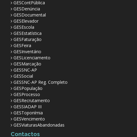
GESContPública
GESDenúncia
GESDocumental
GESElevador
GESEscola
GESEstatística
GESFaturação
GESFeira
GESInventário
GESLicenciamento
GESMarcação
GESSNC-AP
GESSocial
GESSNC-AP Reg. Completo
GESPopulação
GESProcesso
GESRecrutamento
GESSIADAP III
GESToponímia
GESVencimento
GESViaturasAbandonadas
Contactos