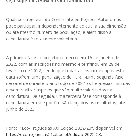
seja superior a 50% na sua candidatura.
GESMarcação
GESSocial
Qualquer freguesia do Continente ou Regiões Autónomas
GESSNC-AP
pode participar, independentemente de qual a sua dimensão
ou até mesmo número de população, e além disso a
GESSNC-AP Reg. Completo
candidatura é totalmente voluntária.
GESPopulação
A primeira fase do projeto começou em 19 de janeiro de
GESProcesso
2022, com as inscrições no mesmo e terminou em 28 de
fevereiro de 2022, sendo que todas as inscrições após esta
GESRecrutamento
data sofrem uma penalização de 10%. Numa segunda fase,
decorrente durante o ano todo de 2022 as freguesias inscritas
GESSIADAP III
devem realizar aspetos que são muito valorizados na
candidatura. De seguida, uma terceira fase corresponde à
GESToponímia
candidatura em si e por fim são lançados os resultados, até
GESVencimento
junho de 2023.
GESViaturasAbandonadas
Fonte: "Eco-Freguesias XXI Edição 2022/23", disponível em:
Portal da Freguesia
https://ecofreguesias21.abae.pt/edicao-2022-23/