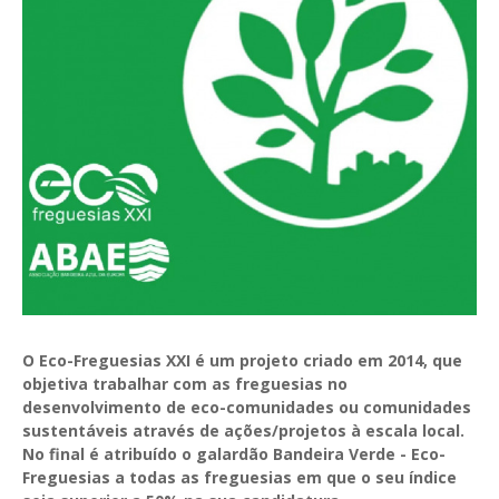
GESComunicação
Isenção de IVA
GESContPública
Submeter SAFT
GESDenúncia
GESDocumental
GESElevador
GESEscola
GESEstatística
GESFaturação
O Eco-Freguesias XXI é um projeto criado em 2014, que
GESFeira
objetiva trabalhar com as freguesias no
desenvolvimento de eco-comunidades ou comunidades
GESInventário
sustentáveis através de ações/projetos à escala local.
No final é atribuído o galardão Bandeira Verde - Eco-
GESLicenciamento
Freguesias a todas as freguesias em que o seu índice