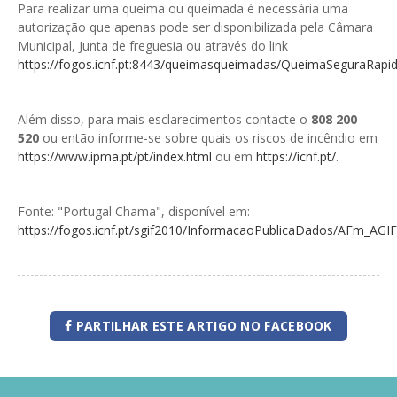
GESMarcação
Para realizar uma queima ou queimada é necessária uma
autorização que apenas pode ser disponibilizada pela Câmara
GESSocial
Municipal, Junta de freguesia ou através do link
https://fogos.icnf.pt:8443/queimasqueimadas/QueimaSeguraRapi
GESSNC-AP
GESSNC-AP Reg. Completo
Além disso, para mais esclarecimentos contacte o
808 200
520
ou então informe-se sobre quais os riscos de incêndio em
GESPopulação
https://www.ipma.pt/pt/index.html
ou em
https://icnf.pt/
.
GESProcesso
GESRecrutamento
Fonte: "Portugal Chama", disponível em:
https://fogos.icnf.pt/sgif2010/InformacaoPublicaDados/AFm_AG
GESSIADAP III
GESToponímia
GESVencimento
PARTILHAR ESTE ARTIGO NO FACEBOOK
GESViaturasAbandonadas
Portal da Freguesia