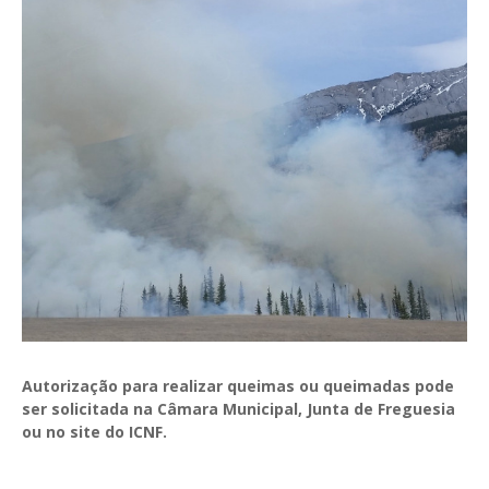
GESComunicação
Isenção de IVA
GESContPública
Submeter SAFT
GESDenúncia
GESDocumental
GESElevador
GESEscola
GESEstatística
GESFaturação
GESFeira
Autorização para realizar queimas ou queimadas pode
GESInventário
ser solicitada na Câmara Municipal, Junta de Freguesia
ou no site do ICNF.
GESLicenciamento