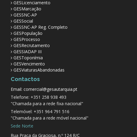
GESLicenciamento
GESMarcação
GESSNC-AP
GESSocial
GESSNC-AP Reg. Completo
GESPopulação
GESProcesso
GESRecrutamento
GESSIADAP III
GESToponímia
GESVencimento
GESViaturasAbandonadas
Contactos
Email: comercial@gesautarquia.pt
Telefone: +351 258 938 493
"Chamada para a rede fixa nacional"
Telemóvel: +351 964 791 516
"Chamada para a rede móvel nacional"
Sede Norte
Rua Praça da Graciosa, n.º 124 R/C