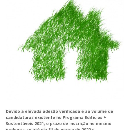
GESComunicação
Isenção de IVA
GESContPública
Submeter SAFT
GESDenúncia
GESDocumental
GESElevador
GESEscola
GESEstatística
GESFaturação
GESFeira
GESInventário
Devido à elevada adesão verificada e ao volume de
candidaturas existente no Programa Edifícios +
GESLicenciamento
Sustentáveis 2021, o prazo de inscrição no mesmo
prolonga-se até dia 31 de março de 2022 e