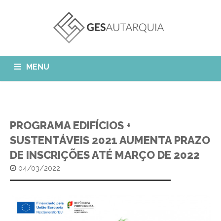
MENU
GESAUTARQUIA
INÍCIO
NOTÍCIAS
Quem Somos?
PROGRAMA EDIFÍCIOS +
MÓDULOS
SUSTENTÁVEIS 2021 AUMENTA PRAZO
O que fazemos?
DE INSCRIÇÕES ATÉ MARÇO DE 2022
FAQ
APP GESAutarquia
Formações
CLIENTES
CONTACTOS
04/03/2022
GESÁgua
Configurar Email
GESCanídeo
Custo da Chamada
GESCemitério
Eliminar Conta