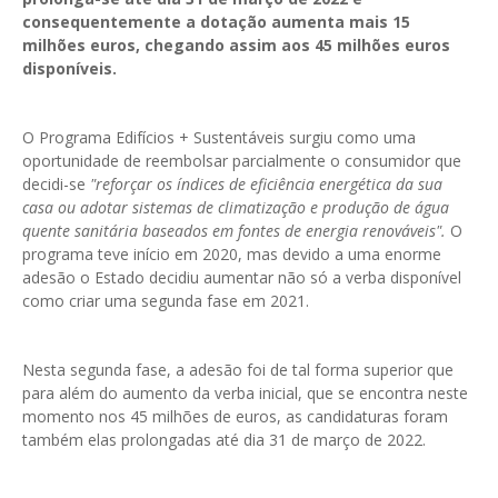
GESMarcação
consequentemente a dotação aumenta mais 15
milhões euros, chegando assim aos 45 milhões euros
GESSocial
disponíveis.
GESSNC-AP
GESSNC-AP Reg. Completo
O Programa Edifícios + Sustentáveis surgiu como uma
oportunidade de reembolsar parcialmente o consumidor que
GESPopulação
decidi-se
"reforçar os índices de eficiência energética da sua
casa ou adotar sistemas de climatização e produção de água
GESProcesso
quente sanitária baseados em fontes de energia renováveis".
O
programa teve início em 2020, mas devido a uma enorme
GESRecrutamento
adesão o Estado decidiu aumentar não só a verba disponível
como criar uma segunda fase em 2021.
GESSIADAP III
GESToponímia
Nesta segunda fase, a adesão foi de tal forma superior que
para além do aumento da verba inicial, que se encontra neste
GESVencimento
momento nos 45 milhões de euros, as candidaturas foram
GESViaturasAbandonadas
também elas prolongadas até dia 31 de março de 2022.
Portal da Freguesia